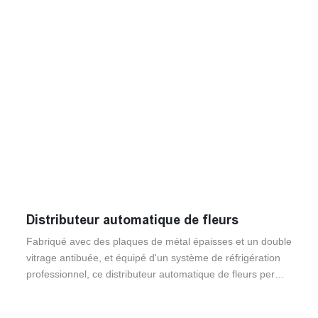
Distributeur automatique de fleurs
Fabriqué avec des plaques de métal épaisses et un double
vitrage antibuée, et équipé d'un système de réfrigération
professionnel, ce distributeur automatique de fleurs permet
de conserver les fleurs jusqu'à 15 jours. Doté de 6 à 30
compartiments modulaires, il prend en charge les logos en