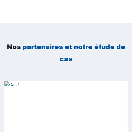
couleur et peut être personnalisé avec plusieurs
compartiments. Ce distributeur automatique à 10
compartiments convient à une utilisation intérieure et
extérieure (avec possibilité d'installer un abri contre la
pluie), ce qui en fait un modèle de référence pour la vente
de fleurs sans personnel.
Nos
partenaires et notre étude de
cas