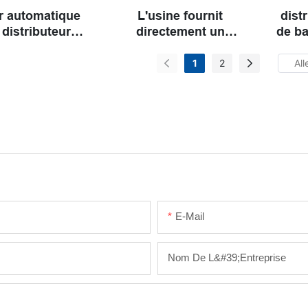
ur automatique
L'usine fournit
dist
 distributeur
directement un
de b
ue de jouets
distributeur automatique
de boissons personnalisé
1
2
de bonne qualité
E-Mail
Nom De L&#39;entreprise