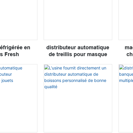
d
éfrigérée en
distributeur automatique
mac
lis Fresh
de treillis pour masque
ch
dist