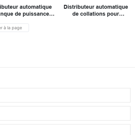
ributeur automatique
Distributeur automatique
anque de puissance à
de collations pour
choix multiples
boissons combinées,
nouveau design
personnalisé avec logo