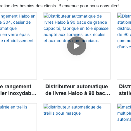
nction des besoins des clients. Bienvenue pour nous consulter!
de rangement
Distributeur automatique
Dist
ier inoxydable
de livres Haloo à 90 bacs
stat
de distribution
de grande capacité,
e intelligent,
fabriqué en tôle épaisse,
autom
rre épais avec
adapté aux librairies, aux
cas
tème de
écoles et aux centres
dissement
commerciaux.
bibl