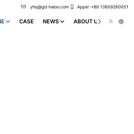
yhq@gd-haloo.com
Appel :+86 13809260051
NE
CASE
NEWS
ABOUT US
VIDEO