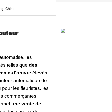
g, Chine
ibuteur
automatisé, les
ltés telles que
des
e main-d'œuvre élevés
ibuteur automatique de
pour les fleuristes, les
ues commerçantes.
permet
une vente de
nsion des canaux de