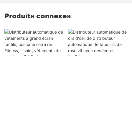
Produits connexes
Distributeur
Distributeur
automatique de cils
automatique de
d'oeil de distributeur
vêtements à grand
automatique de faux
écran tactile, costume
cils de rose vif avec
serré de Fitness, t-
des fentes flexibles
shirt, vêtements de
|
Plan du site
Droits d'auteur © Haloo Automation Equipment Co., Ltd
.