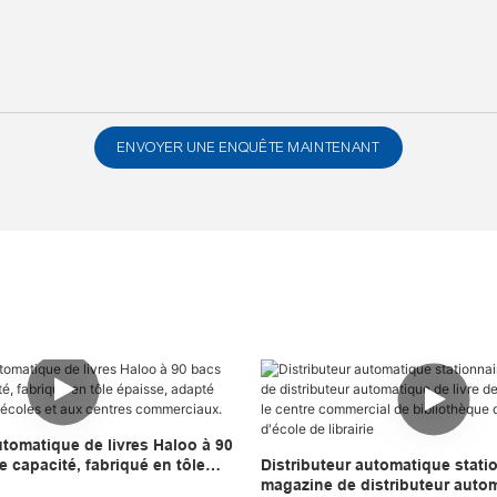
ENVOYER UNE ENQUÊTE MAINTENANT
utomatique de livres Haloo à 90
 capacité, fabriqué en tôle
Distributeur automatique stati
é aux librairies, aux écoles et
magazine de distributeur auto