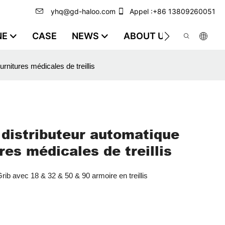
yhq@gd-haloo.com
Appel :+86 13809260051
NE
CASE
NEWS
ABOUT US
VIDEO
urnitures médicales de treillis
 distributeur automatique
ures médicales de treillis
rib avec 18 & 32 & 50 & 90 armoire en treillis