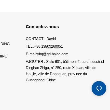
tre commercial
école de
Contactez-nous
CONTACT : David
DING
TEL :+86 13809260051
E-mail:yhq@gd-haloo.com
INE
AJOUTER : Salle 601, bâtiment 2, parc industriel
Dinghao Zhigu, n° 250, route Xihuan, ville de
Houjie, ville de Dongguan, province du
Guangdong, Chine.