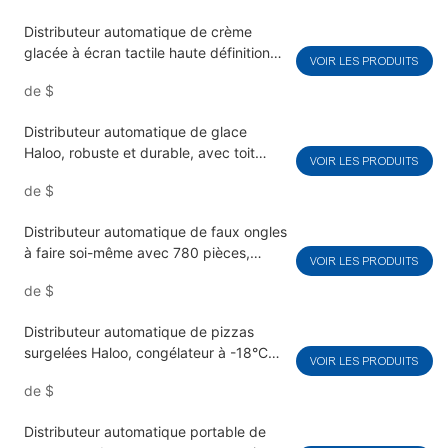
logiciel (SDK) et fonction de nettoyage
Distributeur automatique de crème
automatique.
glacée à écran tactile haute définition
VOIR LES PRODUITS
de 32 pouces avec fonction de pré-
de
$
refroidissement et de conservation |
Haloo
Distributeur automatique de glace
Haloo, robuste et durable, avec toit
VOIR LES PRODUITS
rétractable, capacité de stockage de
de
$
200 kg et fermeture automatique.
Distributeur automatique de faux ongles
à faire soi-même avec 780 pièces,
VOIR LES PRODUITS
grande capacité, pour une expérience
de
$
de nail art en libre-service | Haloo
Distributeur automatique de pizzas
surgelées Haloo, congélateur à -18°C
VOIR LES PRODUITS
avec cadre de porte entièrement en
de
$
acier, pour les zones à fort trafic comme
les centres commerciaux.
Distributeur automatique portable de