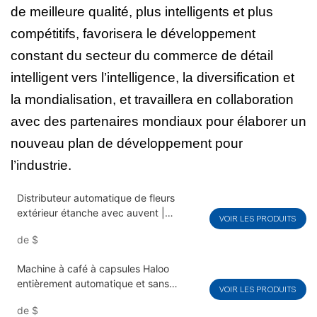
de meilleure qualité, plus intelligents et plus
compétitifs, favorisera le développement
constant du secteur du commerce de détail
intelligent vers l’intelligence, la diversification et
la mondialisation, et travaillera en collaboration
avec des partenaires mondiaux pour élaborer un
nouveau plan de développement pour
l’industrie.
Distributeur automatique de fleurs
extérieur étanche avec auvent |
VOIR LES PRODUITS
Solution intelligente pour la vente de
de
$
fleurs 24h/24 et 7j/7
Machine à café à capsules Haloo
entièrement automatique et sans
VOIR LES PRODUITS
opérateur, pour boissons chaudes et
de
$
froides, avec kit de développement