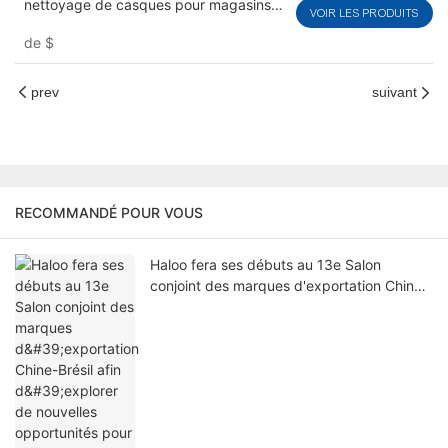
nettoyage de casques pour magasins
VOIR LES PRODUITS
de vélos et commerces | Solution de
de
$
nettoyage de casques
prev
suivant
RECOMMANDÉ POUR VOUS
Haloo fera ses débuts au 13e Salon
conjoint des marques d'exportation Chine-
Brésil afin d'explorer de nouvelles
opportunités pour le commerce de détail
intelligent en Amérique du Sud.