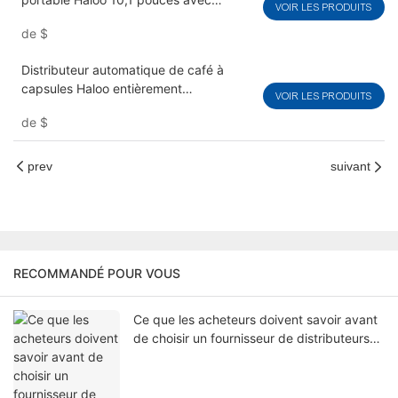
VOIR LES PRODUITS
boissons chaudes, idéal pour les
de
$
entreprises.
Distributeur automatique de café à
capsules Haloo entièrement
VOIR LES PRODUITS
automatique et sans personnel, d'une
de
$
grande capacité de 168 tasses, adapté
à un usage commercial.
prev
suivant
RECOMMANDÉ POUR VOUS
Ce que les acheteurs doivent savoir avant
de choisir un fournisseur de distributeurs
automatiques de café