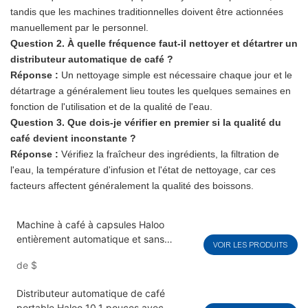
tandis que les machines traditionnelles doivent être actionnées
manuellement par le personnel.
Question 2. À quelle fréquence faut-il nettoyer et détartrer un
distributeur automatique de café ?
Réponse :
Un nettoyage simple est nécessaire chaque jour et le
détartrage a généralement lieu toutes les quelques semaines en
fonction de l'utilisation et de la qualité de l'eau.
Question 3. Que dois-je vérifier en premier si la qualité du
café devient inconstante ?
Réponse :
Vérifiez la fraîcheur des ingrédients, la filtration de
l'eau, la température d'infusion et l'état de nettoyage, car ces
facteurs affectent généralement la qualité des boissons.
Machine à café à capsules Haloo
entièrement automatique et sans
VOIR LES PRODUITS
opérateur, pour boissons chaudes et
de
$
froides, avec kit de développement
logiciel (SDK) et fonction de nettoyage
Distributeur automatique de café
automatique.
portable Haloo 10,1 pouces avec