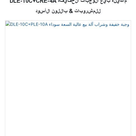
DLE-10C+CRE-4A ماكينة بيع الوجبات الخفيفة
للمشروبات & باللون الأسود