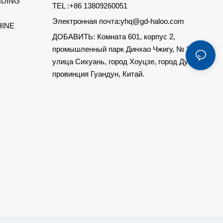
DING
TEL :+86 13809260051
Электронная почта:yhq@gd-haloo.com
INE
ДОБАВИТЬ: Комната 601, корпус 2,
промышленный парк Динхао Чжигу, № 250,
улица Сихуань, город Хоуцзе, город Дунгуань,
провинция Гуандун, Китай.