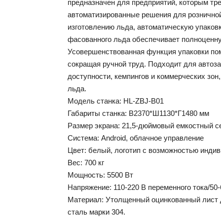
предназначен для предприятий, которым тр
автоматизированные решения для розничной
изготовлению льда, автоматическую упаковк
фасованного льда обеспечивает полноценну
Усовершенствованная функция упаковки по
сокращая ручной труд. Подходит для автоза
доступности, кемпингов и коммерческих зон
льда.
Модель станка: HL-ZBJ-B01
Габариты станка: В2370*Ш1130*Г1480 мм
Размер экрана: 21,5-дюймовый емкостный с
Система: Android, облачное управление
Цвет: белый, логотип с возможностью индив
Вес: 700 кг
Мощность: 5500 Вт
Напряжение: 110-220 В переменного тока/50-
Материал: Утолщенный оцинкованный лист
сталь марки 304.