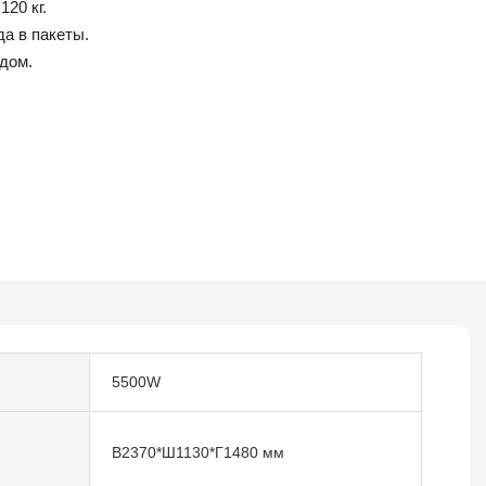
20 кг.
да в пакеты.
дом.
5500W
В2370*Ш1130*Г1480 мм