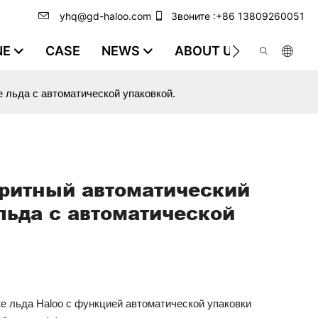
yhq@gd-haloo.com
Звоните :+86 13809260051
NE
CASE
NEWS
ABOUT US
VIDEO
 льда с автоматической упаковкой.
ритный автоматический
льда с автоматической
е льда Haloo с функцией автоматической упаковки