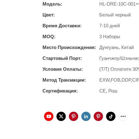
Модель:
HL-DRE-10C-001+
Цвет:
Белый черный
Время Доставки:
7-10 дней
MOQ:
3 Наборы
Место Происхождения:
Дунгуань, Китай
Стартовый Порт:
Гуанчжоу/Шэньчжэ
Условия Оплаты:
(T/T) Оплатите 30
Метод Транзакции:
EXW,FOB,DDP,CI
Сертификация:
CE, Рош