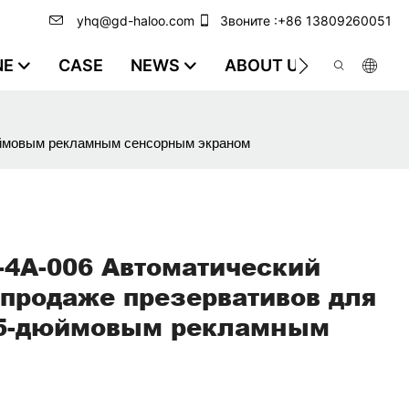
yhq@gd-haloo.com
Звоните :+86 13809260051
NE
CASE
NEWS
ABOUT US
VIDEO
юймовым рекламным сенсорным экраном
4A-006 Автоматический
 продаже презервативов для
1,5-дюймовым рекламным