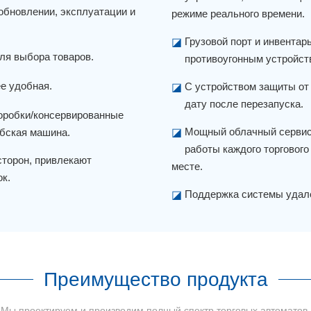
обновлении, эксплуатации и
режиме реального времени.
Грузовой порт и инвента
◪
для выбора товаров.
противоугонным устройст
е удобная.
С устройством защиты от
◪
дату после перезапуска.
коробки/консервированные
Мощный облачный сервис
абская машина.
◪
работы каждого торгового
сторон, привлекают
месте.
к.
Поддержка системы удал
◪
Преимущество продукта
Мы проектируем и производим полный спектр торговых автоматов.