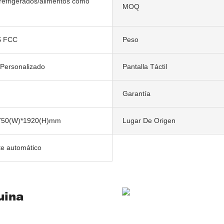
 refrigerados/alimentos como
MOQ
 FCC
Peso
/Personalizado
Pantalla Táctil
Garantía
750(W)*1920(H)mm
Lugar De Origen
te automático
uina