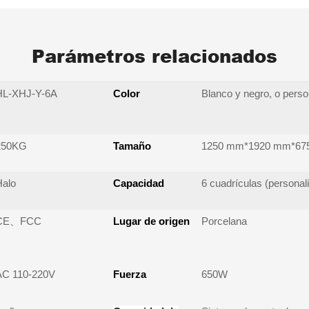
Parámetros relacionados
HL-XHJ-Y-6A
Color
Blanco y negro, o perso
250KG
Tamaño
1250 mm*1920 mm*67
Halo
Capacidad
6 cuadrículas (personal
CE、FCC
Lugar de origen
Porcelana
AC 110-220V
Fuerza
650W