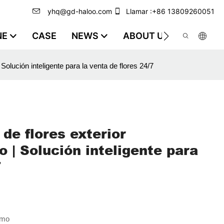
yhq@gd-haloo.com
Llamar :+86 13809260051
NE
CASE
NEWS
ABOUT US
VIDEO
olución inteligente para la venta de flores 24/7
de flores exterior
 | Solución inteligente para
7
imo