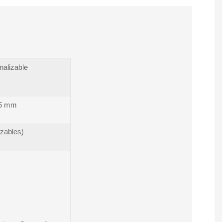
nalizable
5 mm
izables)