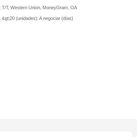
/P, T/T, Western Union, MoneyGram, OA
, &gt;20 (unidades): A negociar (días)