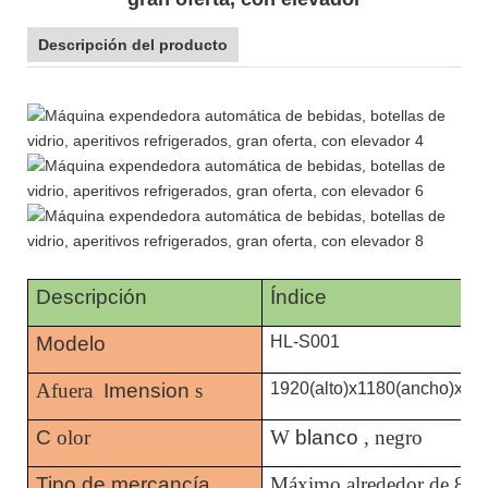
Descripción del producto
Descripción
Índice
Modelo
HL-S001
Afuera
Imension
s
1920(alto)x1180(ancho)x850
C
olor
W
blanco
, negro
Tipo de mercancía
Máximo alrededor de 80 