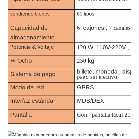
vendiendo bienes
60 tipos
Capacidad de
6
cajones
, 7 canales
almacenamiento
120
W, 110V-220V
, 50
Potencia & Voltaje
W
Ocho
250
kg
billete, moneda
,
dispe
Sistema de pago
pago sin efectivo.
Modo de red
GPRS
Interfaz estándar
MDB/DEX
Pantalla
Con
pantalla táctil 21.5