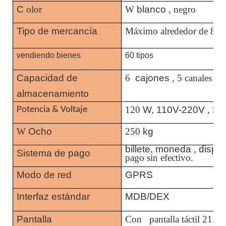
C
olor
W
blanco
, negro
Tipo de mercancía
Máximo alrededor de 80 
vendiendo bienes
60 tipos
Capacidad de
6
cajones
, 5 canales
almacenamiento
120
W, 110V-220V
, 50
Potencia & Voltaje
W
Ocho
250
kg
billete, moneda
,
dispe
Sistema de pago
pago sin efectivo.
Modo de red
GPRS
Interfaz estándar
MDB/DEX
Pantalla
Con
pantalla táctil 21.5