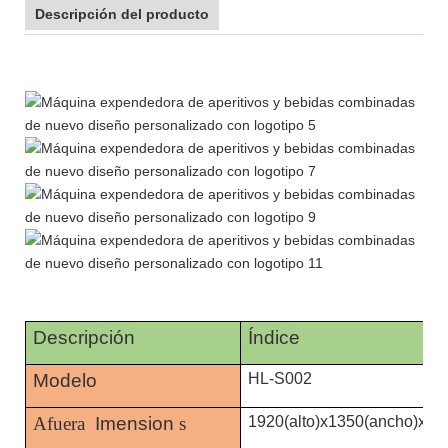
Descripción del producto
Descripción
Índice
Modelo
HL-S002
Afuera
Imension
s
1920(alto)x1350(ancho)x86