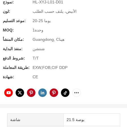
HL-XYJ-L01-D01
نموذج:
الأبيض، يلتف حسب الطلب
لون:
20-25 يوما
موعد التسليم:
وحدة1
MOQ:
Guangdong, Cهينا
مكان المنشأ:
شنتشن
منفذ البداية:
T/T
شروط الدفع:
EXW,FOB,CIF DDP
طريقة المعاملة:
CE
شهادة:
21.5 بوصة
شاشة