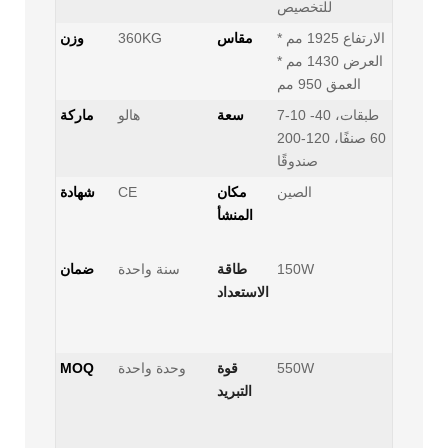
للتخصيص
الارتفاع 1925 مم *
مقاس
360KG
وزن
العرض 1430 مم *
العمق 950 مم
7-10 طبقات، 40-
سعة
هالو
ماركة
60 صنفًا، 120-200
صندوقًا
الصين
مكان
CE
شهادة
المنشأ
150W
طاقة
سنة واحدة
ضمان
الاستعداد
550W
قوة
وحدة واحدة
MOQ
التبريد