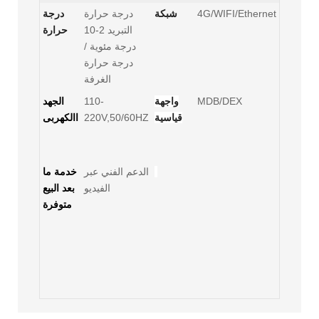
4G/WIFI/Ethernet
شبكة
درجة حرارة
درجة
التبريد 2-10
حرارة
درجة مئوية /
درجة حرارة
الغرفة
MDB/DEX
واجهة
110-
الجهد
قياسية
220V,50/60HZ
االكهربى
الدعم الفني عبر
خدمة ما
الفيديو
بعد البيع
متوفرة