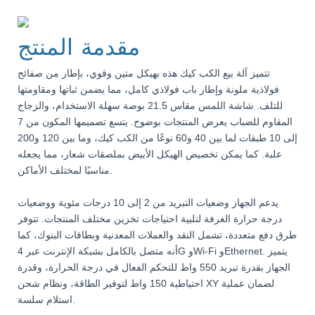
مقدمة المنتج
تتميز آلة بيع الكب كيك هذه بهيكل متين وقوي، بإطار من صفائح
فولاذية ملونة وإطار باب فولاذي كامل، مما يضمن ثباتها ومقاومتها
للتلف. شاشة اللمس مقاس 21.5 بوصة سهلة الاستخدام، والزجاج
المقاوم للضباب يعرض المنتجات بوضوح. يتسع تصميمها المكون من 7
إلى 10 طبقات لما بين 40 و60 نوعًا من الكب كيك، وما بين 120 و200
علبة.
كما يمكن تخصيص الهيكل الأبيض بملصقات شعار، مما يجعله
مناسبًا لمختلف الأماكن.
يدعم الجهاز وضعيات التبريد من 2 إلى 10 درجات مئوية ووضعيات
درجة حرارة الغرفة لتلبية احتياجات تخزين مختلف المنتجات. تتوفر
طرق دفع متعددة، تشمل النقد والعملات المعدنية وبطاقات البنوك، كما
أنه متصل بالكامل بشبكة الإنترنت عبر 4G وWi-Fi وEthernet. يتميز
الجهاز بقدرة تبريد 550 واط للتحكم الفعال في درجة الحرارة، وقدرة
احتياطية 150 واط لتوفير الطاقة، ونظام شحن XY لضمان عملية
استلام سلسة.