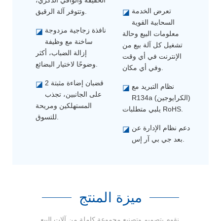
تعرض الخدمة
وتتوفر آلة الرقيق.
◪
السحابية القوية
نافذة زجاجية مزدوجة
◪
معلومات البيع وحالة
ساخنة مع وظيفة
تشغيل كل آلة بيع من
إزالة الضباب، أكثر
الإنترنت في أي وقت
وضوحًا لاختيار البضائع.
وفي أي مكان.
2 قضبان إضاءة مثبتة
◪
نظام التبريد مع
◪
على الجانبين، تجذب
R134a (الكرايوجين)
المستهلكين ومريحة
يلبي متطلبات RoHS.
للتسوق.
دعم نظام الإدارة عن
◪
بعد جي بي آر إس.
ميزة المنتج
نقوم بتصميم وتصنيع مجموعة كاملة من آلات البيع.