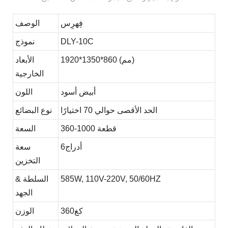
فِهرِس
الوصف
DLY-10C
نموذج
1920*1350*860 (مم)
الأبعاد
الخارجية
أبيض أسود
اللون
الحد الأقصى حوالي 70 اختيارًا
نوع البضائع
360-1000 قطعة
السعة
أدراج6
سعة
التخزين
585W, 110V-220V, 50/60HZ
السلطة &
الجهد
كغ360
الوزن