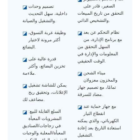
الصغير، قادر على
تصميم وحدات
◪
التحقق من تاريخ المبيعات
داخلية، سهل التحديث
والتشخيص الذاتي.
والتشغيل والصيانة.
نظام التحكم عن بعد
وظيفة عربة التسوق،
◪
◪
مع برنامج الإدارة، من
أكثر مرونة لاختيار
السهل التحقق من
البضائع.
المعلومات والإدارة في
قدرة عالية على
◪
الوقت الحقيقي.
تخزين البضائع، وأكثر
ميناء الشحن
ملاءمة.
◪
والمخزون معزولان
يمكن للشاشة تشغيل
◪
تمامًا، مع تصميم جهاز
الإعلانات، وتحقيق ربح
مضاد للسرقة.
مضاعف لك.
مع جهاز حماية عند
◪
السلع القابلة للبيع:
◪
انقطاع التيار
المشروبات المعبأة
الكهربائي، والذي يمكنه
في زجاجات/الصناديق
استعادة التاريخ بعد إعادة
المعبأة/المعلبة والوجبات
التشغيل.
الخفيفة والواقي الذكري،