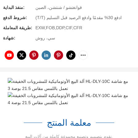
قوانغتشو / شنتشن، الصين
منفذ البداية:
(T/T) ادفع 30% مقدمًا وادفع الرصيد قبل التسليم
شروط الدفع:
EXW,FOB,DDP,CIF,CFR
طريقة المعاملة:
سي، روش
شهادة:
معلمة المنتج
نقوم بتصميم وتصنيع مجموعة كاملة من آلات البيع.