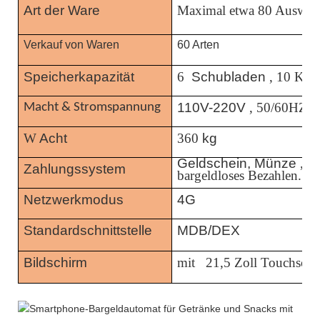
Art der Ware
Maximal etwa 80 Auswah
Verkauf von Waren
60 Arten
Speicherkapazität
6
Schubladen
, 10 Kan
110V-220V
, 50/60HZ
Macht & Stromspannung
W
Acht
360
kg
Geldschein, Münze
,
Mü
Zahlungssystem
bargeldloses Bezahlen.
Netzwerkmodus
4G
Standardschnittstelle
MDB/DEX
Bildschirm
mit
21,5 Zoll Touchscre