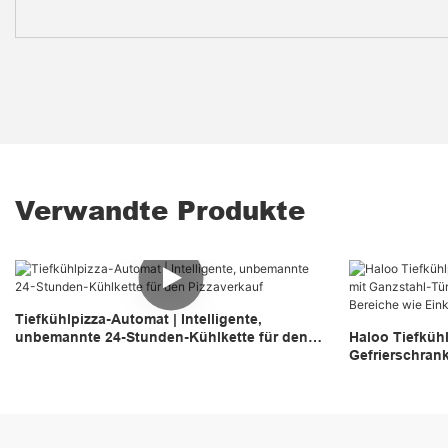
Verwandte Produkte
Tiefkühlpizza-Automat | Intelligente,
unbemannte 24-Stunden-Kühlkette für den
Haloo Tiefküh
Pizzaverkauf
Gefrierschran
stark frequent
Einkaufszentr