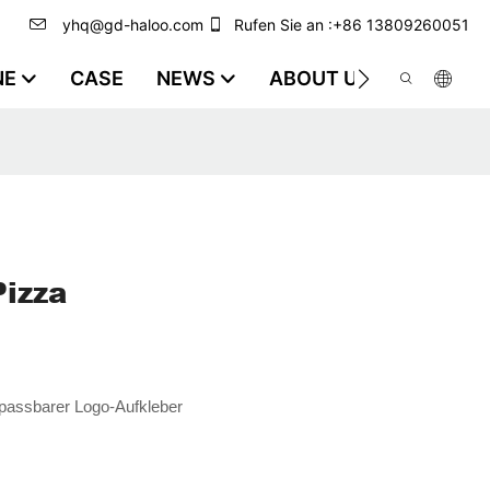
yhq@gd-haloo.com
Rufen Sie an :+86 13809260051
NE
CASE
NEWS
ABOUT US
VIDEO
Pizza
anpassbarer Logo-Aufkleber