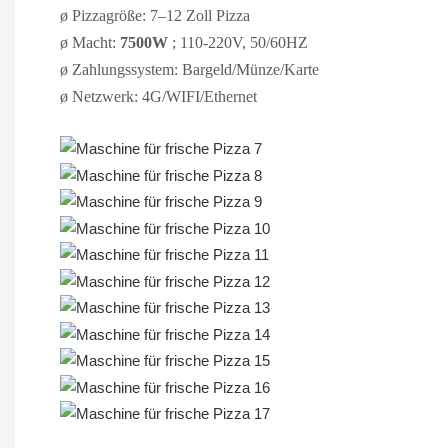
ø
Pizzagröße: 7–12 Zoll Pizza
ø
Macht:
7500W
; 110-220V, 50/60HZ
ø
Zahlungssystem: Bargeld/Münze/Karte
ø
Netzwerk: 4G/WIFI/Ethernet