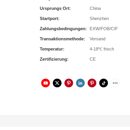
Ursprungs Ort:
China
Startport:
Shenzhen
Zahlungsbedingungen:
EXW/FOB/CIF
Transaktionsmethode:
Versand
Temperatur:
4-18℃ frisch
Zertifizierung:
CE