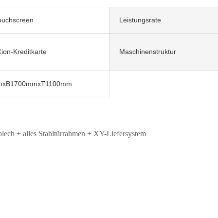
Touchscreen
Leistungsrate
ion-Kreditkarte
Maschinenstruktur
mxB1700mmxT1100mm
lech + alles
Stahltürrahmen + XY-Liefersystem