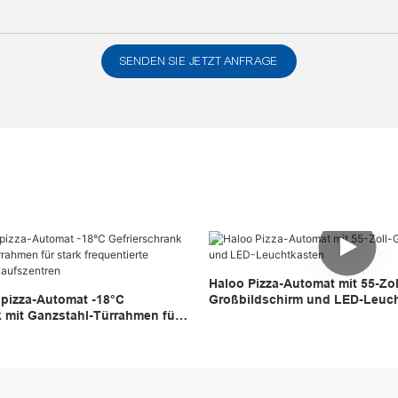
SENDEN SIE JETZT ANFRAGE
Haloo Pizza-Automat mit 55-Zol
lpizza-Automat -18°C
Großbildschirm und LED-Leuc
k mit Ganzstahl-Türrahmen für
ierte Bereiche wie
en