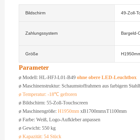
Bildschirm
49-Zoll-
Zahlungssystem
Bargeld-C
Größe
H1950m
Parameter
ø
Modell: HL-HFJ-L01-B49
ohne obere LED-Leuchtbox
ø
Maschinenstruktur: Schaumstoffrahmen aus farbigem Stahlb
ø
Temperatur: -18℃ gefroren
ø
Bildschirm: 55-Zoll-Touchscreen
ø
Maschinengröße:
H1950mm
xB1700mmxT1100mm
ø
Farbe: Weiß, Logo-Aufkleber anpassen
ø
Gewicht: 550 kg
ø
Kapazität: 54 Stück