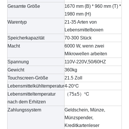
Gesamte Größe
1670 mm (B) * 960 mm (T) *
1980 mm (H)
Warentyp
21-35 Arten von
Lebensmittelboxen
Speicherkapazität
70-300 Stück
Macht
6000 W, wenn zwei
Mikrowellen arbeiten
Spannung
110V-220V,50/60HZ
Gewicht
360kg
Touchscreen-Größe
21.5 Zoll
Lebensmittelkühltemperatur
4-20℃
Lebensmitteltemperatur
（75±5）℃
nach dem Erhitzen
Zahlungssystem
Geldschein, Münze,
Münzspender,
Kreditkartenleser